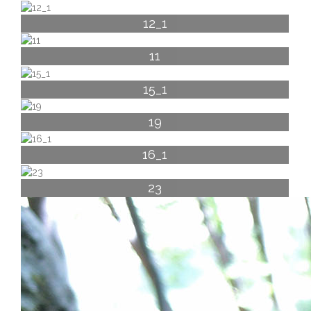
12_1
11
15_1
19
16_1
23