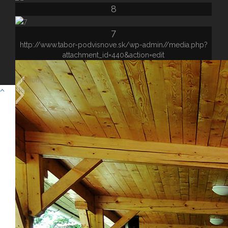
8
7
http://www.tabor-podvisnove.sk/wp-admin//media.php?
attachment_id=440&action=edit
Previous
Next