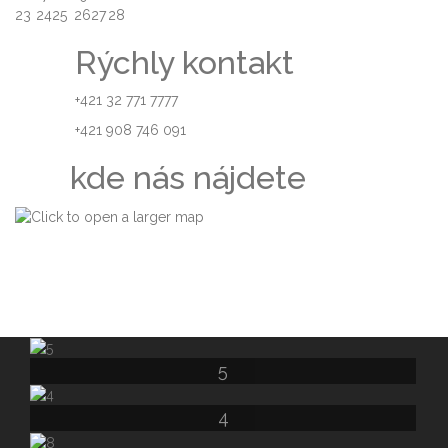
23
24
25
26
27
28
Rýchly kontakt
+421 32 771 7777
+421 908 746 091
kde nás nájdete
5
4