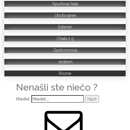
Športová hala
Ubytovanie
Exteriér
Chata č.5
Gastronómia
Jedáleň
Rôzne
Nenašli ste niečo ?
Hľadať: