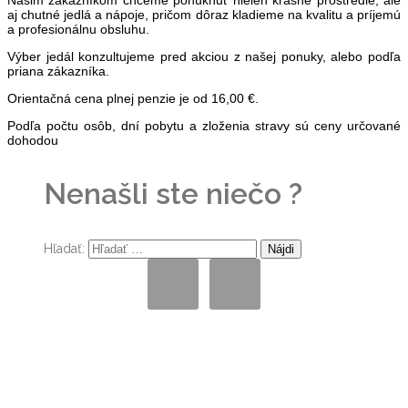
Našim zákazníkom chceme ponúknuť nielen krásne prostredie, ale
aj chutné jedlá a nápoje, pričom dôraz kladieme na kvalitu a príjemú
a profesionálnu obsluhu.
Výber jedál konzultujeme pred akciou z našej ponuky, alebo podľa
priana zákazníka.
Orientačná cena plnej penzie je od 16,00 €.
P
odľa počtu osôb, dní pobytu a zloženia stravy sú ceny určované
dohodou
Nenašli ste niečo ?
Hľadať: