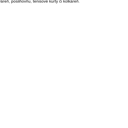
váreň, posilňovňu, tenisové kurty či kolkáreň.