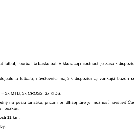
utbal, floorball či basketbal. V školiacej miestnosti je zasa k dispozícii
jbalu a futbalu, návštevníci majú k dispozícii aj vonkajší bazén s
ov – 3x MTB, 3x CROSS, 3x KIDS.
ý na pešiu turistiku, pričom pri dlhšej túre je možnosť navštíviť Ča
 i bežkári.
osti 11 km.
by.