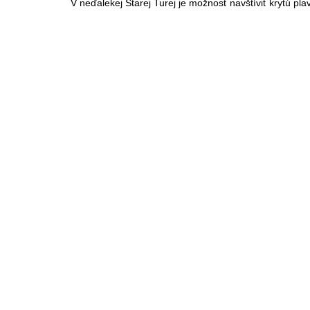
V neďalekej Starej Turej je možnosť navštíviť krytú pla