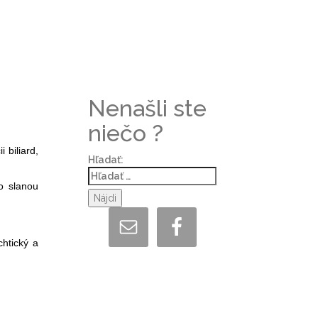
Nenašli ste
niečo ?
 biliard,
Hľadať:
o slanou
chtický a