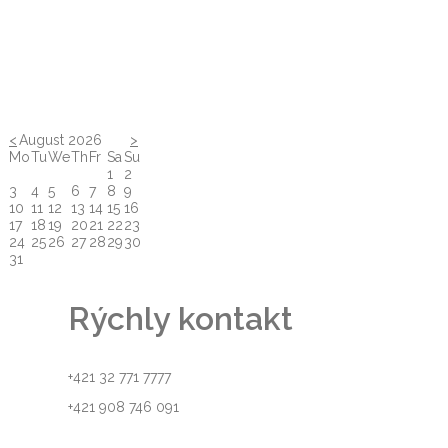
<
August 2026
>
Mo
Tu
We
Th
Fr
Sa
Su
1
2
3
4
5
6
7
8
9
10
11
12
13
14
15
16
17
18
19
20
21
22
23
24
25
26
27
28
29
30
31
Rýchly kontakt
+421 32 771 7777
+421 908 746 091