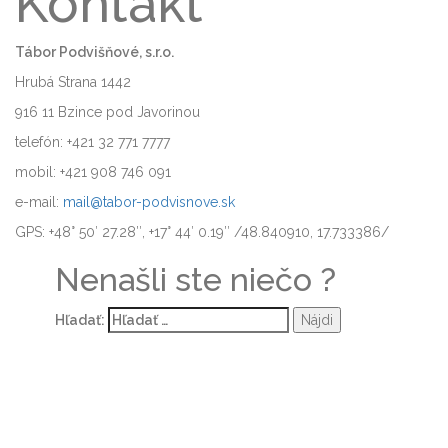
Kontakt
Tábor Podvišňové, s.r.o.
Hrubá Strana 1442
916 11 Bzince pod Javorinou
telefón: +421 32 771 7777
mobil: +421 908 746 091
e-mail:
mail@tabor-podvisnove.sk
GPS: +48° 50′ 27.28″, +17° 44′ 0.19″ /48.840910, 17.733386/
Nenašli ste niečo ?
Hľadať: